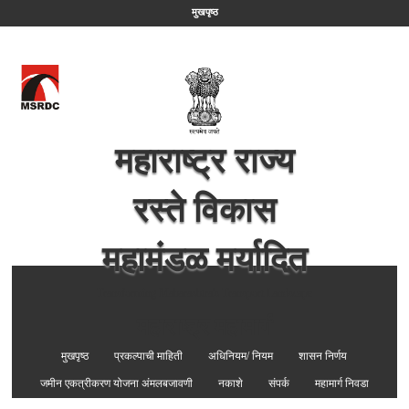
मुखपृष्ठ
महाराष्ट्र राज्य
रस्ते विकास
महामंडळ मर्यादित
Transforming Maharashtra's Transport Landscape
महाराष्ट्र महामार्ग
मुखपृष्ठ
प्रकल्पाची माहिती
अधिनियम/ नियम
शासन निर्णय
जमीन एकत्रीकरण योजना अंमलबजावणी
नकाशे
संपर्क
महामार्ग निवडा